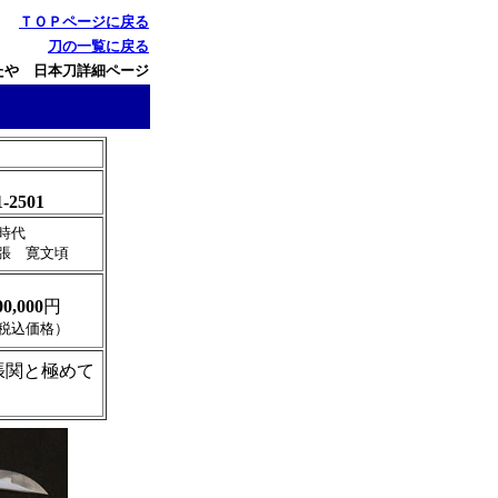
ＴＯＰページに戻る
刀の一覧に戻る
たや 日本刀詳細ページ
1-2501
時代
張 寛文頃
00,000
円
税込価格）
張関と極めて