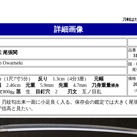
刀剣は
詳細画像
品番
 尾張関
3
n Owariseki
国・
尾
0cm（1尺7寸5分）
反り
1.3cm（4分3厘）
元幅
価格
2
幅
2.46cm
元重
5.9mm
先重
4.7mm
刀身重量
裸身
（
800g
茎
生
目釘穴
2
刃文
互ノ目乱
て
g
。刃紋匂出来一面に小足良く入る。保存会の鑑定では大きく尾
守信高と見たい。