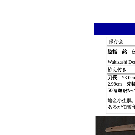
保存会
脇指 銘 伝
Wakizashi De
拵え付き
刀長
53.
2.98cm
先
500g
鞘を払っ
地金小杢肌
あるが伯耆