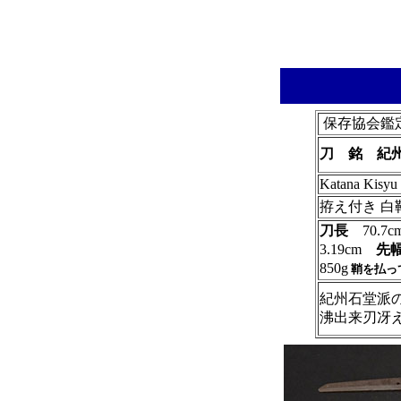
保存協会鑑
刀 銘 紀
Katana Kisyu 
拵え付き 白
刀長
70.
3.19cm
先
850g
鞘を払っ
紀州石堂派
沸出来刃冴