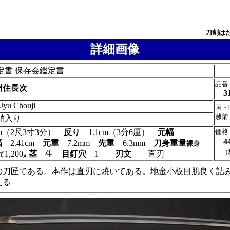
刀剣は
詳細画像
定書 保存会鑑定書
品番
州住長次
3
Jyu Chouji
国・
越前
鞘入り
7cm（2尺3寸3分）
反り
1.1cm（3分6厘）
元幅
価格
4
幅
2.41cm
元重
7.2mm
先重
6.3mm
刀身重量
裸身
（
1,200
茎
生
目釘穴
1
刃文
直刃
て
g
の刀匠である。本作は直刃に焼いてある。地金小板目肌良く詰
える