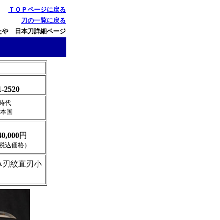
ＴＯＰページに戻る
刀の一覧に戻る
たや 日本刀詳細ページ
1-2520
時代
 本国
40,000
円
税込価格）
み刃紋直刃小