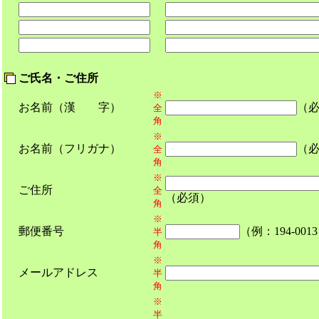
ご氏名・ご住所
※
お名前（漢 字）
（
全
角
※
お名前（フリガナ）
（
全
角
※
ご住所
全
（必須）
角
※
郵便番号
（例：194-00
半
角
※
メールアドレス
半
角
※
半