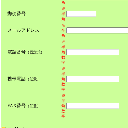
角
※
郵便番号
半
角
※
メールアドレス
半
角
※
半
電話番号
（固定式）
角
数
字
※
半
携帯電話
（任意）
角
数
字
※
半
FAX番号
（任意）
角
数
字