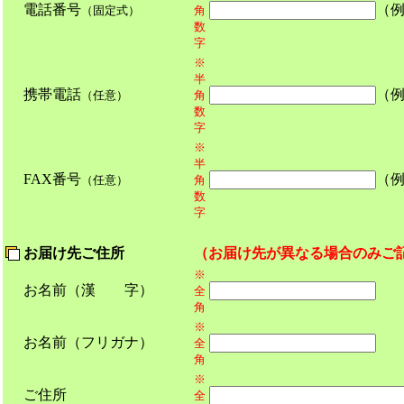
電話番号
（例
（固定式）
角
数
字
※
半
携帯電話
（例：
（任意）
角
数
字
※
半
FAX番号
（例：
（任意）
角
数
字
お届け先ご住所
（お届け先が異なる場合のみご
※
お名前（漢 字）
全
角
※
お名前（フリガナ）
全
角
※
ご住所
全