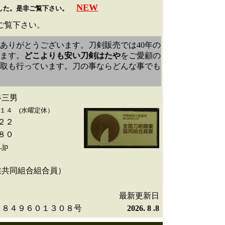
NEW
した。是非ご覧下さい。
ご覧下さい。
ありがとうございます。刀剣販売では40年の
ます。
どこよりも安い刀剣はたや
をご愛顧の
取も行っています。刀の事ならどんな事でも
谷三男
１４ (水曜定休）
２２
８０
.jp
業共同組合組合員）
最新更新日
８８４９６０１３０８号
2026. 8 .8