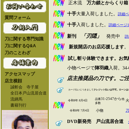
正木流
万力鎖とからくり箱
十手
大量入荷しました。
詳細ペ
質問フォーム
十手
入荷しました。
詳細ページ
「刃隠」
新刊
発売中
詳
刀に関する専門知識
刀に関するQ&A
新規開店のお店応援します
。
刀のことわざ
試し斬り体験できます。お気
小物ページで
陣羽織
入荷。34
アクセスマップ
店主推奨品の刀です。ご
店主横顔
誠斬会 寺子屋
カード払いにつきまして
クレジット払いは不可。ローンは
全日本戸山流居合道
流鏑馬
31-2547から
品番
他
令和8年 8月4日
多数
書籍刊行
小物
令和8年 7月4日
DVD新発売 戸山流居合道