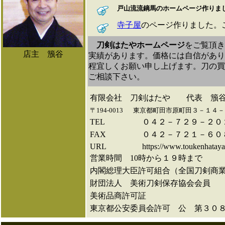
戸山流流鏑馬のホームページ作りま
寺子屋
のページ作りました。
刀剣はたやホームページ
をご覧頂き
店主 籏谷
実績があります。価格には自信があり
程宜しくお願い申し上げます。刀の買
ご相談下さい。
有限会社 刀剣はたや 代表 籏
〒194-0013
東京都町田市原町田３－１４－
TEL
０４２－７２９－２０
FAX
０４２－７２１－６０
URL
https://www.toukenhataya
営業時間 10時から１９時まで
内閣総理大臣許可組合（全国刀剣商
財団法人 美術刀剣保存協会会員
美術品商許可証
東京都公安委員会許可 公 第３０