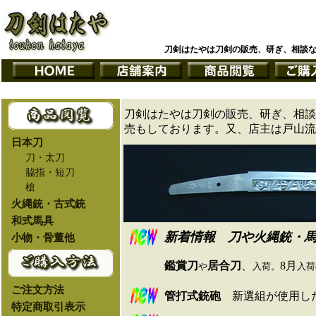
刀剣はたやは刀剣の販売、研ぎ、相談
刀剣はたやは刀剣の販売、研ぎ、相談
売もしております。又、店主は戸山流
日本刀
刀・太刀
脇指・短刀
槍
火縄銃・古式銃
和式馬具
新着
情報
刀や火縄銃・馬
小物・骨董他
鑑賞刀
居合刀
、
8月
や
入荷。
入荷
ご注文方法
管打式銃砲
新選組が使用し
特定商取引表示