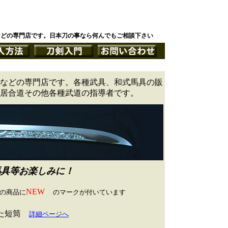
などの専門店です。日本刀の事なら何んでもご相談下さい
などの専門店です。各種武具、和式馬具の販
居合道その他各種武道の指導者です。
具等お楽しみに！
NEW
の商品に
のマークが付いています
た短筒
詳細ページへ