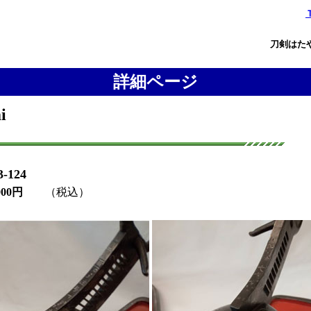
刀剣はたや
詳細ページ
i
124
000円
（税込）