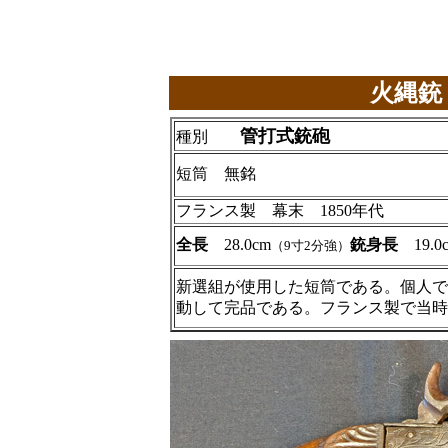
火縄銃
管打式銃砲
種別
短筒 無銘
フランス製 幕末 1850年代
全長
28.0cm
銃身長
19.0
（9寸2分強）
新選組が使用した短筒である。個人で
動して完品である。フランス製で当時