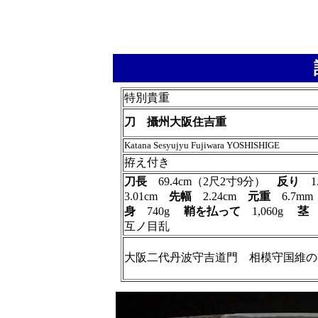
特別貴重
刀 攝州大阪住吉重
Katana Sesyujyu Fujiwara YOSHISHIGE
拵え付き
刀長
69.4cm（2尺2寸9分）
反り
1
3.01cm
先幅
2.24cm
元重
6.7m
身
740g
鞘を払って
1,060g
茎
互ノ目乱
大阪二代丹波守吉道門 相模守国維の