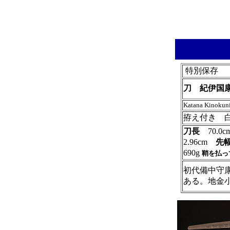
特別保存
刀 紀伊国
Katana Kinoku
拵え付き 
刀長
70.
2.96cm
先
690g
鞘を払っ
初代備中守
ある。地金