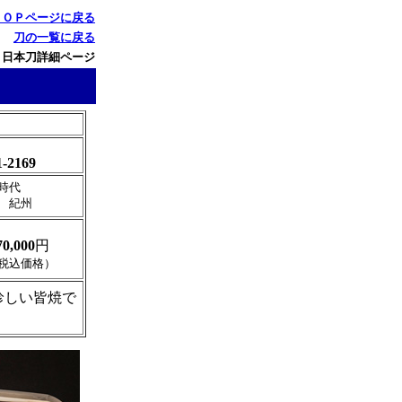
ＴＯＰページに戻る
刀の一覧に戻る
 日本刀詳細ページ
1-2169
時代
 紀州
70,000
円
税込価格）
珍しい皆焼で