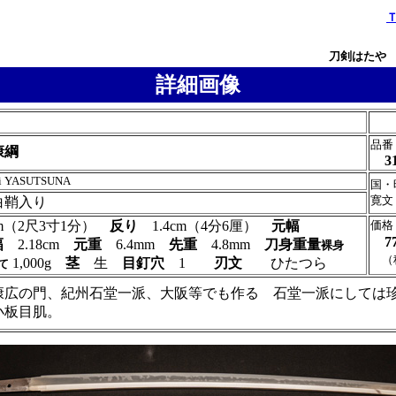
刀剣はたや
詳細画像
品番
康綱
3
ni YASUTSUNA
国・
寛文
白鞘入り
0cm（2尺3寸1分）
反り
1.4cm（4分6厘）
元幅
価格
7
幅
2.18cm
元重
6.4mm
先重
4.8mm
刀身重量
裸身
（
1,000g
茎
生
目釘穴
1
刃文
ひたつら
て
康広の門、紀州石堂一派、大阪等でも作る 石堂一派にしては
小板目肌。