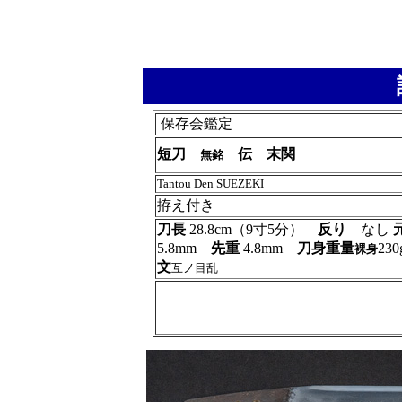
保存会鑑定
短刀
伝 末関
無銘
Tantou Den SUEZEKI
拵え付き
刀長
28.8cm（9寸5分）
反り
なし
5.8mm
先重
4.8mm
刀身重量
230
裸身
文
互ノ目乱