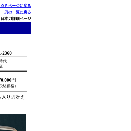
ＴＯＰページに戻る
刀の一覧に戻る
 日本刀詳細ページ
1-2360
時代
阪
70,000
円
税込価格）
足入り刃冴え