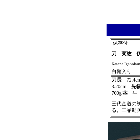
保存付
刀 菊紋 
Katana Iganoka
白鞘入り
刀長
72.
3.20cm
先
700g
茎
三代金道の
る。三品勘