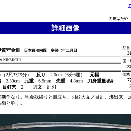
刀剣はたや
詳細画像
品番
伊賀守金道
日本鍛冶宗匠 享保七年二月日
3
mi KINMICHI
国・
大
4cm（2尺3寸9分）
反り
2.0cm（6分6厘）
元幅
価格
7
幅
2.39cm
元重
6.5mm
先重
4.8mm
刀身重量
裸身
（
生
目釘穴
2
刃文
乱刃
初期作なり。地金残繰りと肌立ち、刃紋大互ノ目乱、沸出来、
兵衛と称す。