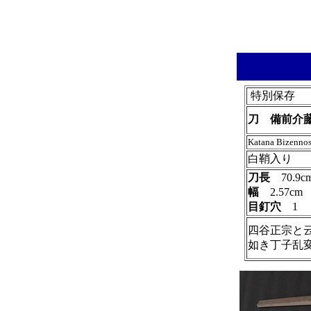
特別保存
刀 備前介
Katana Bizenn
白鞘入り
刀長
70.
幅
2.57c
目釘穴
四谷正宗と
如き丁子乱