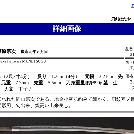
刀剣はたや
詳細画像
品番
藤原宗次
慶応元年五月日
3
osuke Fujiwara MUNETSUGU
国・
江
9cm（2尺3寸4分）
反り
1.2cm（4分）
元幅
3.21cm
先
価格
2
m
元重
7.3mm
先重
5.5mm
刀身重量
890g
茎
生
裸身
（
1
刃文
丁子刃
云われた固山宗次である。地金小杢肌約みて細かく、刃紋互ノ
変形刃、匂出来、焼高い出来良し。