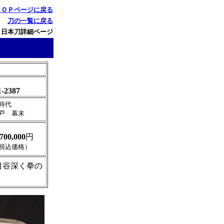
ＴＯＰページに戻る
刀の一覧に戻る
 日本刀詳細ページ
1-2387
時代
戸 幕末
,700,000
円
税込価格）
目谷深く拳の