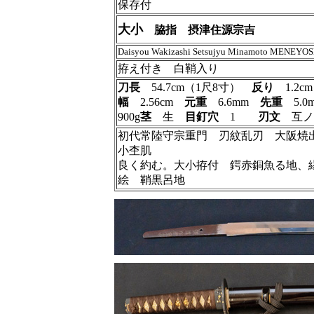
保存付
大小
脇指 摂津住源宗吉
Daisyou Wakizashi Setsujyu Minamoto MENEYOS
拵え付き 白鞘入り
刀長
54.7cm（1尺8寸）
反り
1.2c
幅
2.56cm
元重
6.6mm
先重
5.
900g
茎
生
目釘穴
1
刃文
互ノ
初代常陸守宗重門 刃紋乱刃 大阪焼
小杢肌
良く約む。大小拵付 鍔赤銅魚る地、
絵 鞘黒呂地