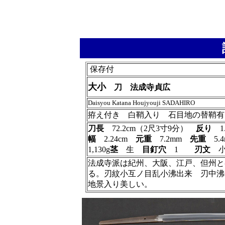
保存付
大小
刀 法成寺貞広
Daisyou Katana Houjyouji SADAHIRO
拵え付き 白鞘入り 石目地の替鞘有
刀長
72.2cm（2尺3寸9分）
反り
1
幅
2.24cm
元重
7.2mm
先重
5
1,130g
茎
生
目釘穴
1
刃文
小
法成寺派は紀州、大阪、江戸、但州と
る。刃紋小互ノ目乱小沸出来 刃中沸
地景入り美しい。