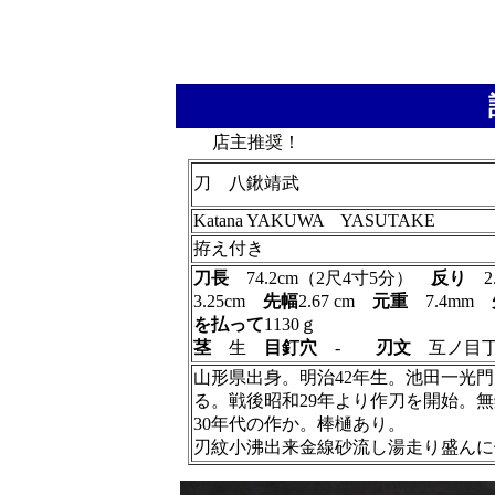
店主推奨！
刀 八鍬靖武
Katana YAKUWA YASUTAKE
拵え付き
刀長
74.2cm（2尺4寸5分）
反り
2
3.25cm
先幅
2.67 cm
元重
7.4mm
を払って
1130ｇ
茎
生
目釘穴
‐
刃文
互ノ目
山形県出身。明治42年生。池田一光
る。戦後昭和29年より作刀を開始。
30年代の作か。棒樋あり。
刃紋小沸出来金線砂流し湯走り盛んに