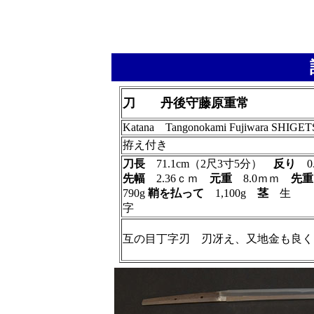
刀 丹後守藤原重常
Katana Tangonokami Fujiwara SHIGE
拵え付き
刀長
71.1cm（2尺3寸5分）
反り
0
先幅
2.36ｃｍ
元重
8.0ｍｍ
先
790g
鞘を払って
1,100g
茎
字
互の目丁字刃 刃冴え、又地金も良く