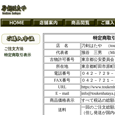
特定商取
店 名
刀剣はたや （touke
ご注文方法
代表者
籏谷 三男 （Mitsu
特定商取引表示
古物許可番号
東京都公安委員会 公
所在地
東京都町田市原町
電話番号
０４２－７２９－
FAX番号
０４２－７２１－
URL
https://www.toukenh
E－mail
info@toukenhataya.
商品価格表示
すべて税込の総額
一回のご注文総額が5
送料
（但し発送が国内