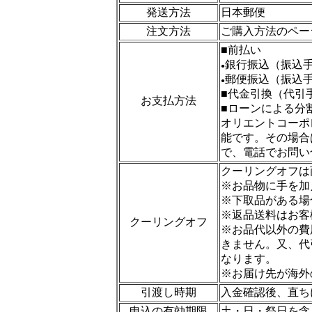
発送方法
日本郵便
注文方法
ご購入方法のペー
■前払い
銀行振込（振込
●
郵便振込（振込
●
■代金引換（代引
お支払方法
■ローンによる分
オリエントコーポ
能です。その場合
で、電話でお問い
クーリングオフは
※お品物に手を加
※下取品がある場
※返品送料はお客
クーリングオフ
※お品代以外の費
きません。又、代
なります。
※お届け先が海外
引渡し時期
入金確認後、直ち
申込の有効期限
土・日・祭日を含