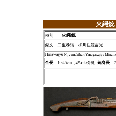
火縄銃
火縄銃
種別
銘文 二重巻張 柳川住源吉光
Hinawajyu
Nijyumakihari Yanagawajyu Minam
全長
104.5cm
銃身長
75
（3尺4寸5分弱）