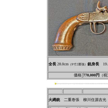
全長
28.0cm
銃身長
19.
（9寸2厘強）
価格
770,000円
（税
火縄銃
二重巻張 柳川住源吉光