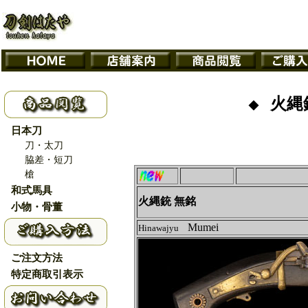
火縄
◆
日本刀
刀・太刀
脇差・短刀
槍
和式馬具
火縄銃 無銘
小物・骨董
Mumei
Hinawajyu
ご注文方法
特定商取引表示