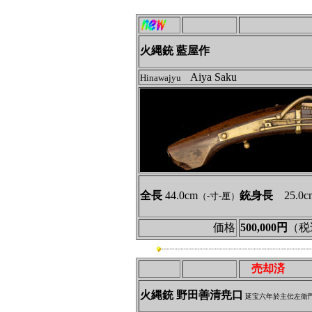
火縄銃 藍屋作
Aiya Saku
Hinawajyu
全長
44.0cm
銃身長
25.0c
（-寸-厘）
価格
500,000円
（税
売却済
火縄銃 野田善清尭口
延宝六年於主伝左衛