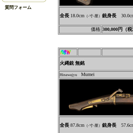
質問フォーム
全長
18.0cm
銃身長
30.0c
（-寸-厘）
価格
300,000円（
火縄銃 無銘
Mumei
Hinawajyu
全長
87.8cm
銃身長
57.6c
（-寸-厘）