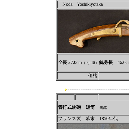
Noda Yoshikiyotaka
全長
27.0cm
銃身長
46.0c
（-寸-厘）
価格
管打式銃砲 短筒
無銘
フランス製 幕末 1850年代