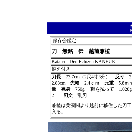
保存会鑑定
刀 無銘 伝 越前兼植
Katana Den Echizen KANEUE
拵え付き
刀長
73.7cm（2尺4寸3分）
反り
2
2.83cm
先幅
2.4ｃｍ
元重
5.8
量
裸身
750g
鞘を払って
1,02
2
刃文
乱刃
兼植は美濃関より越前に移住した刀工
入る。