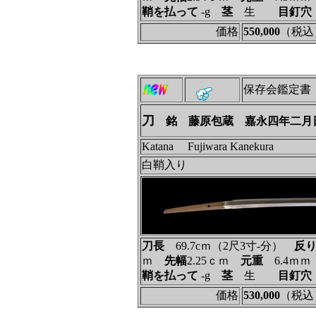
鞘を払って
‐g
茎
生
目釘穴
価格
550,000
（税込
保存会鑑定書
刀
銘 藤原包蔵 嘉永四年二月
Katana Fujiwara Kanekura
白鞘入り
刀長
69.7cｍ（2尺3寸‐分）
反
ｍ
先幅
2.25ｃｍ
元重
6.4ｍ
鞘を払って
‐g
茎
生
目釘穴
価格
530,000
（税込