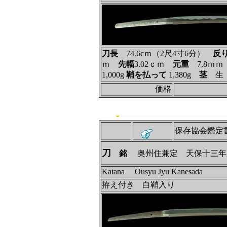
刀長
74.6cｍ（2尺4寸6分）
反
ｍ
先幅
3.02ｃｍ
元重
7.8ｍ
1,000g
鞘を払って
1,380g
茎
価格
保存協会鑑定
刀
銘
奥州住兼定 天保十三年
Katana Ousyu Jyu Kanesada
拵え付き 白鞘入り