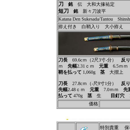
刀
銘
伝 大和大掾祐定
短刀
銘
新々刀波平
Katana Den Sukesada/Tantou Shins
拵え付き 白鞘入り 大小拵え
刀長
69.6cｍ（2尺3寸‐分）
反
ｍ
先幅
2.31ｃｍ
元重
6.5ｍ
鞘を払って
1,060g
茎
大摺
刀長
27.8cｍ（‐尺9寸1分）
反
先幅
2.48ｃｍ
元重
7.0ｍｍ
先
払って
470g
茎
生
目釘穴
価格
特別貴重 保