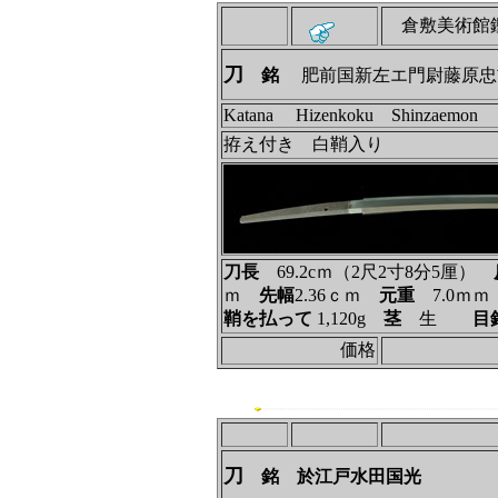
倉敷美術館
刀
銘
肥前国新左エ門尉藤原忠
Katana Hizenkoku Shinzaemon
拵え付き 白鞘入り
刀長
69.2cｍ（2尺2寸8分5厘）
ｍ
先幅
2.36ｃｍ
元重
7.0ｍ
鞘を払って
1,120g
茎
生
目
価格
刀
銘 於江戸水田国光