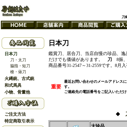
刀
日本刀
鑑賞刀、居合刀、当店自慢の珍品、逸
日本刀
だけでも価値があります。
刀
8振、
刀・太刀
商品番号31-2547～31-2559です。8
脇指・短刀
槍・薙刀
火縄銃、古式銃
最近お問い合わせのメールアドレスに
和式馬具
重要
す。
小物、骨董他
ご連絡先の電話番号をご記入いただけ
刀
ご注文方法
◆
特定商取引表示
大珍品