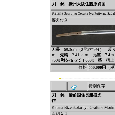
刀
銘 攝州大阪住藤原貞国
Katana
Sesyujyu Oosaka Jyu Fujiwara Sada
拵え付き
刀長
69.3cｍ（2尺2寸9分）
反
ｍ
先幅
2.41 ｃｍ
元重
7.4
750g
鞘を払って
1.050g
茎
摺
価格
550,000円
（税
特別保存
刀
銘 備前国住長船盛光
作
Katana Bizenkoku Jyu Osafune Morim
白鞘入り