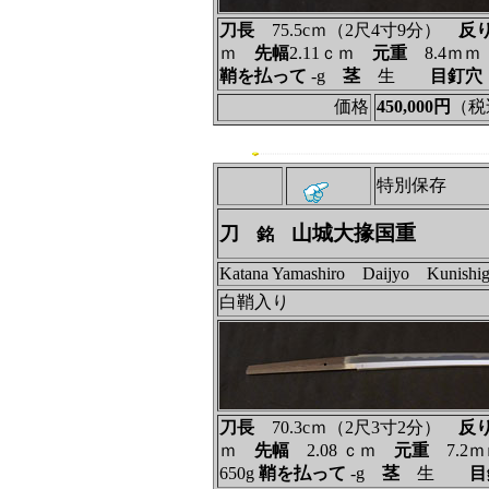
刀長
75.5cｍ（2尺4寸9分）
反
ｍ
先幅
2.11ｃｍ
元重
8.4ｍ
鞘を払って
‐g
茎
生
目釘穴
価格
450,000円
（税
特別保存
山城大掾国重
刀
銘
Katana Yamashiro Daijyo Kunishig
白鞘入り
刀長
70.3cｍ（2尺3寸2分）
反
ｍ
先幅
2.08 ｃｍ
元重
7.2
650g
鞘を払って
‐g
茎
生
目