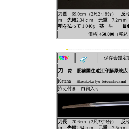
刀長
69.0cｍ（2尺2寸8分）
反
ｍ
先幅
2.34ｃｍ
元重
7.2ｍ
鞘を払って
1,040g
茎
生
目
価格
450,000
（税込
保存会鑑定
刀
銘 肥前国住遠江守藤原兼広
Katana
Hizenkoku Jyu Totouminokami 
拵え付き 白鞘入り
刀長
70.6cｍ（2尺3寸3分）
反
ｍ
先幅
2.54ｃｍ
元重
7.5ｍ