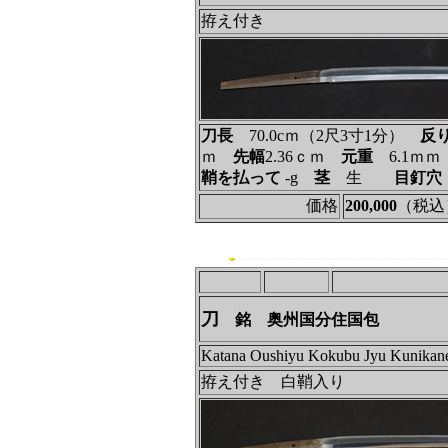
拵え付き
刀長
70.0cｍ（2尺3寸1分）
反
ｍ
先幅
2.36ｃｍ
元重
6.1ｍ
鞘を払って
‐g
茎
生
目釘穴
価格
200,000
（税込
刀
銘 奥州国分住国包
Katana Oushiyu Kokubu Jyu Kunikan
拵え付き 白鞘入り