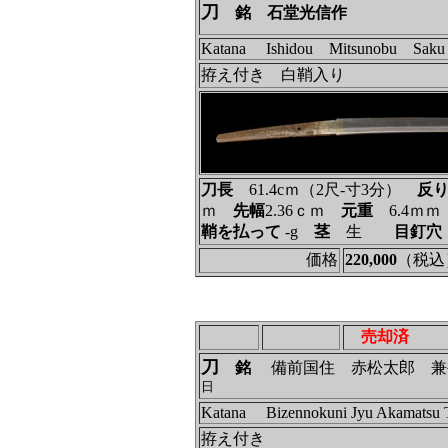
刀
銘 石堂光信作
Katana Ishidou Mitsunobu Saku
拵え付き 白鞘入り
刀長
61.4cｍ（2尺‐寸3分）
反
ｍ
先幅
2.36ｃｍ
元重
6.4ｍ
鞘を払って
‐g
茎
生
目釘穴
価格
220,000
（税込
売却済
刀
銘
備前国住 赤松太郎 兼
日
Katana Bizennokuni Jyu Akamatsu 
拵え付き