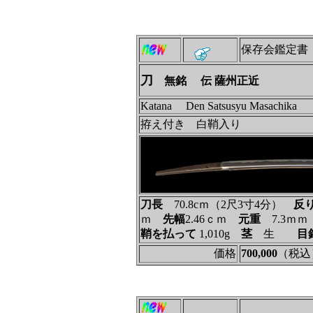
保存会鑑定書
刀
無銘 伝 薩州正近
Katana Den Satsusyu Masachika
拵え付き 白鞘入り
刀長
70.8cｍ（2尺3寸4分）
反
ｍ
先幅
2.46ｃｍ
元重
7.3ｍ
鞘を払って
1,010g
茎
生
目
価格
700,000
（税込