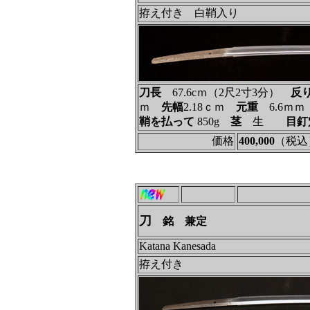
拵え付き 白鞘入り
刀長
67.6cｍ（2尺2寸3分）
反
ｍ
先幅
2.18ｃｍ
元重
6.6ｍ
鞘を払って
850g
茎
生
目釘
価格
400,000
（税込
刀
銘 兼定
Katana Kanesada
拵え付き