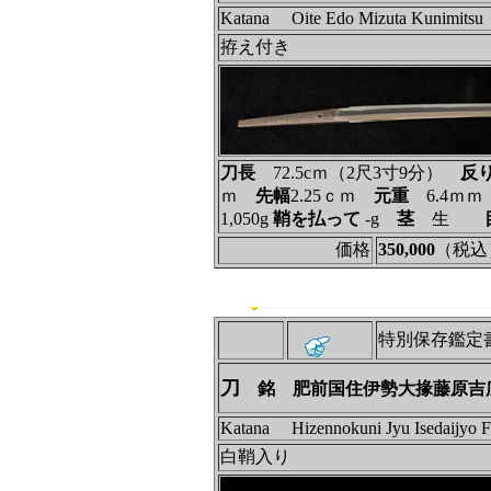
Katana Oite Edo Mizuta Kunimitsu
拵え付き
刀長
72.5cｍ（2尺3寸9分）
反
ｍ
先幅
2.25ｃｍ
元重
6.4ｍ
1,050g
鞘を払って
‐g
茎
生
価格
350,000
（税込
特別保存
鑑定
刀
銘 肥前国住伊勢大掾藤原吉
Katana Hizennokuni Jyu Isedaijyo Fu
白鞘入り