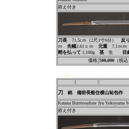
Tomohiro
拵え付き
刀長
71.5cｍ（2尺3寸6分）
反
ｍ
先幅
2.61ｃｍ
元重
7.1ｍ
鞘を払って
1,100g
茎
生
目
価格
500,000
（税込
刀
銘 備前長船住横山祐包作
Katana Bizenosafune Jyu Yokoyama S
拵え付き