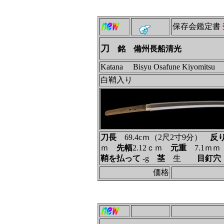
保存会鑑定書
刀
銘 備州長船清光
Katana Bisyu Osafune Kiyomitsu
白鞘入り
刀長
69.4cｍ（2尺2寸9分）
反
ｍ
先幅
2.12ｃｍ
元重
7.1ｍ
鞘を払って
-g
茎
生
目釘穴
価格