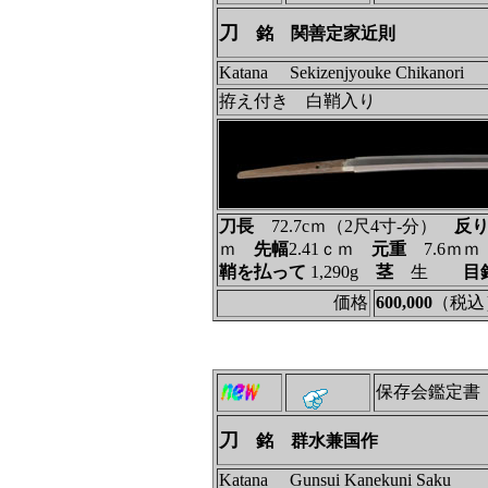
刀
銘 関善定家近則
Katana Sekizenjyouke Chikanori
拵え付き 白鞘入り
刀長
72.7cｍ（2尺4寸‐分）
反
ｍ
先幅
2.41ｃｍ
元重
7.6ｍ
鞘を払って
1,290g
茎
生
目
価格
600,000
（税込
保存会鑑定書
刀
銘 群水兼国作
Katana Gunsui Kanekuni Saku