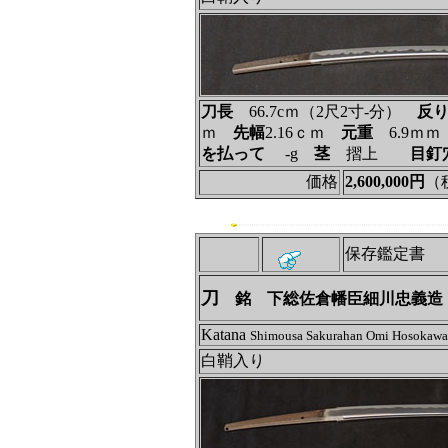
刀長
66.7cｍ（2尺2寸-分）
反
ｍ
先幅
2.16ｃｍ
元重
6.9ｍ
を払って
‐g
茎
摺上
目釘
価格
2,600,000円
（
保存鑑定書
刀
銘 下総佐倉幡臣細川忠義造
Katana
Shimousa Sakurahan Omi Hosokawa
白鞘入り