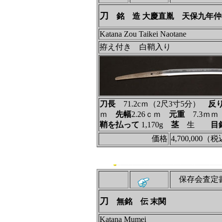
刀
銘 造 大慶直胤 天保九年仲
Katana Zou Taikei Naotane
拵え付き 白鞘入り
刀長
71.2cｍ（2尺3寸5分）
反
ｍ
先幅
2.26ｃｍ
元重
7.3ｍ
鞘を払って
1,170g
茎
生
目
価格
4,700,000（
保存会査定
刀
無銘 伝 末関
Katana Mumei