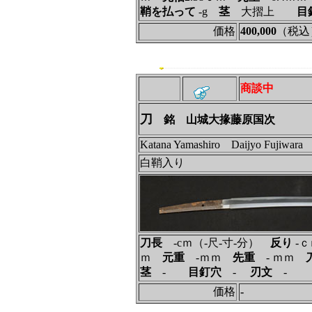
鞘を払って
‐g
茎
大摺上
目
価格
400,000
（税込
商談中
刀
銘 山城大掾藤原国次
Katana Yamashiro Daijyo Fujiwara
白鞘入り
刀長
-cｍ（-尺-寸-分）
反り
-
ｍ
元重
-ｍｍ
先重
- ｍｍ
茎
-
目釘穴
-
刃文
-
価格
-