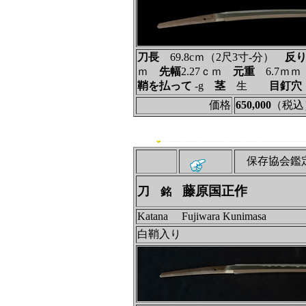
刀長
69.8cｍ（2尺3寸‐分）
反
ｍ
先幅
2.27ｃｍ
元重
6.7ｍ
鞘を払って
‐g
茎
生
目釘穴
価格
650,000
（税込
保存協会鑑
藤原国正作
刀
銘
Katana Fujiwara Kunimasa
白鞘入り