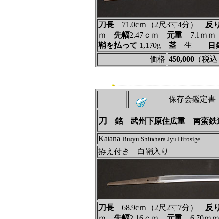
刀長
71.0cｍ（2尺3寸4分）
反
ｍ
先幅
2.47ｃｍ
元重
7.1ｍ
鞘を払って
1,170g
茎
生
目
価格
450,000
（税込
保存会鑑定書
刀
銘 武州下原住広重 南蛮鉄
Katana
Busyu Shitahara Jyu Hirosige
拵え付き 白鞘入り
刀長
68.9cｍ（2尺2寸7分）
反
ｍ
先幅
2.16ｃｍ
元重
6.70