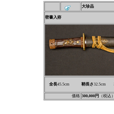
大珍品
密書入拵
全長
45.5cm
鞘長さ
32.5cm
価格
300,000円
（税込