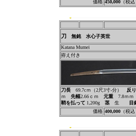
価格
450,000
（税込
刀
無銘 水心子英世
Katana Mumei
拵え付き
刀長
69.7cｍ（2尺3寸‐分）
反
ｍ
先幅
2.66ｃｍ
元重
7.8ｍ
鞘を払って
1,200g
茎
生
目
価格
400,000
（税込