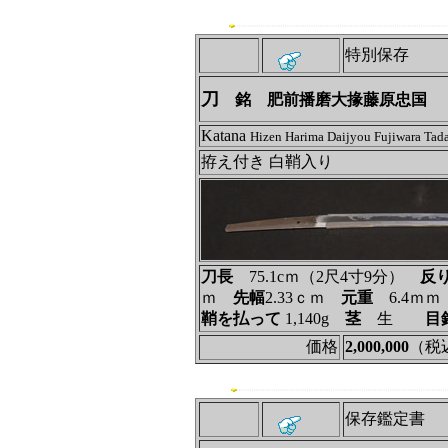
特別保存
刀
銘 肥前播磨大掾藤原忠国
Katana
Hizen Harima Daijyou Fujiwara Tad
拵え付き 白鞘入り
刀長
75.1cｍ（2尺4寸9分）
反
ｍ
先幅
2.33ｃｍ
元重
6.4ｍ
鞘を払って
1,140g
茎
生
目
価格
2,000,000
（税
保存鑑定書