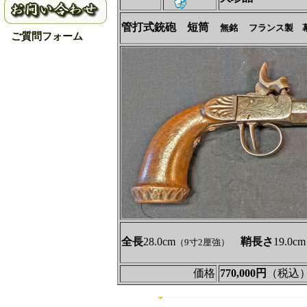
管打式銃砲 短筒
無銘
フランス製 幕
ご質問フォーム
全長
28.0cm
鞘長さ
19.0cm
（9寸2厘強）
価格
770,000円
（税込