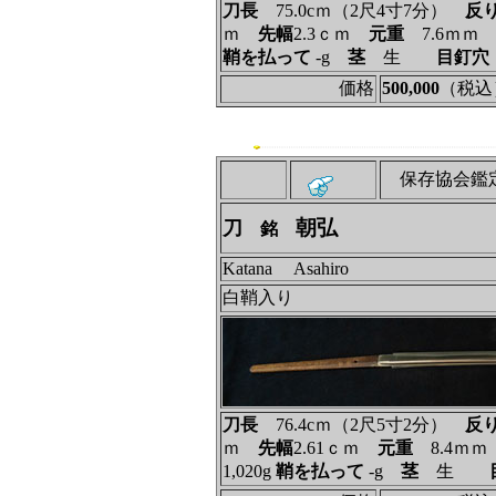
刀長
75.0cｍ（2尺4寸7分）
反
ｍ
先幅
2.3ｃｍ
元重
7.6ｍ
鞘を払って
‐g
茎
生
目釘穴
価格
500,000
（税込
保存協会鑑
朝弘
刀
銘
Katana Asahiro
白鞘入り
刀長
76.4cｍ（2尺5寸2分）
反
ｍ
先幅
2.61ｃｍ
元重
8.4ｍ
1,020g
鞘を払って
‐g
茎
生