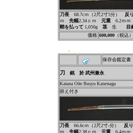
刀長
68.7cｍ（2尺2寸5分）
反
ｍ
先幅
2.34ｃｍ
元重
6.2ｍ
鞘を払って
1,050g
茎
生
目
価格
600,000
（税込
保存会鑑定書
刀
銘 於 武州兼永
Katana Oite Busyu Kanenaga
拵え付き
刀長
66.6cｍ（2尺2寸‐分）
反
ｍ
先幅
2.38ｃｍ
元重
6.4ｍ