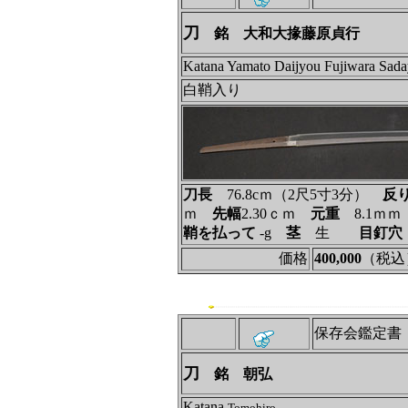
刀
銘 大和大掾藤原貞行
Katana Yamato Daijyou Fujiwara Sada
白鞘入り
刀長
76.8cｍ（2尺5寸3分）
反
ｍ
先幅
2.30ｃｍ
元重
8.1ｍ
鞘を払って
‐g
茎
生
目釘穴
価格
400,000
（税込
保存会鑑定書
刀
銘 朝弘
Katana