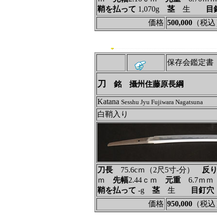
鞘を払って
1,070g
茎
生
目
価格
500,000
（税込
保存会鑑定書
刀
銘 攝州住藤原長綱
Katana
Sesshu Jyu Fujiwara Nagatsuna
白鞘入り
刀長
75.6cｍ（2尺5寸‐分）
反
ｍ
先幅
2.44ｃｍ
元重
6.7ｍ
鞘を払って
‐g
茎
生
目釘穴
価格
950,000
（税込