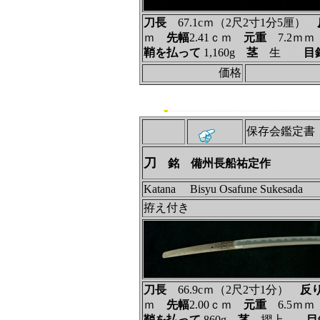
刀長
67.1cｍ（2尺2寸1分5厘）
ｍ
先幅
2.41ｃｍ
元重
7.2ｍ
鞘を払って
1,160g
茎
生
目
価格
保存会鑑定書
刀
銘 備州長船祐定作
Katana Bisyu Osafune Sukesada
拵え付き
刀長
66.9cｍ（2尺2寸1分）
反
ｍ
先幅
2.00ｃｍ
元重
6.5ｍ
鞘を払って
860g
茎
摺上
目