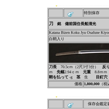
特別保存
刀
銘 備前国住長船清光
Katana Bizen Koku Jyu Osafune Kiyo
白鞘入り
刀長
70.5cｍ（2尺3寸3分）
反
ｍ
先幅
2.94ｃｍ
元重
8.8ｍ
鞘を払って
‐g
茎
生
目釘穴
価格
1,800,000
（税
保存会鑑