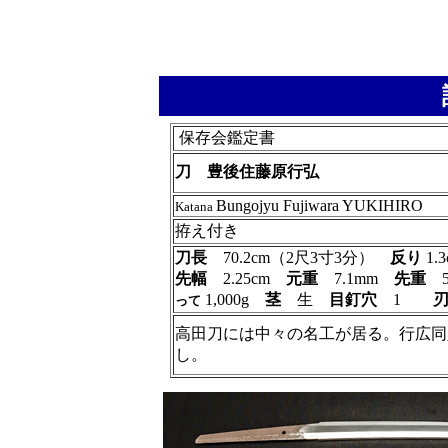
保存会鑑定書
刀 豊後住藤原行弘
Bungojyu Fujiwara YUKIHIRO
Katana
拵え付き
刀長
70.2cm（2尺3寸3分）
反り
1.
先幅
2.25cm
元重
7.1mm
先重
1,000g
茎
生
目釘穴
1
って
高田刀には中々の名工が居る。行広同
し。