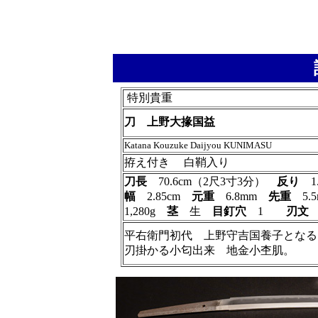
特別貴重
刀 上野大掾国益
Katana Kouzuke Daijyou KUNIMASU
拵え付き 白鞘入り
刀長
70.6cm（2尺3寸3分）
反り
1
幅
2.85cm
元重
6.8mm
先重
5
1,280g
茎
生
目釘穴
1
刃文
平右衛門初代 上野守吉国養子となる
刃掛かる小匂出来 地金小杢肌。