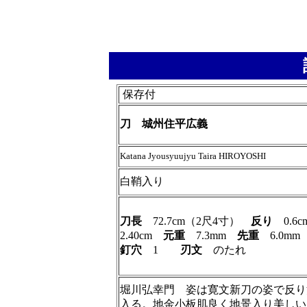
保存付
刀 城州住平広義
Katana Jyousyuujyu Taira HIROYOSHI
白鞘入り
刀長
72.7cm（2尺4寸）
反り
0.6
2.40cm
元重
7.3mm
先重
6.0m
釘穴
1
刃文
のたれ
堀川弘幸門 姿は寛文新刀の姿で反り
入る。地金小板肌良く地景入り美しい