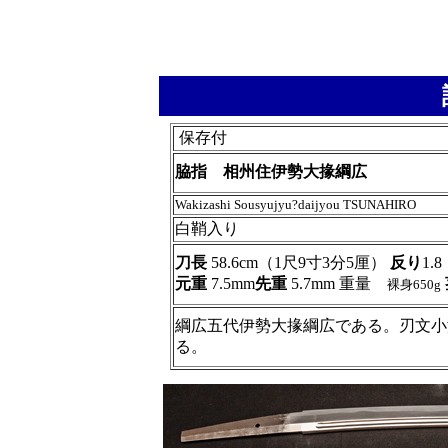
保存付
脇指 相州住伊勢大掾綱広
Wakizashi Sousyujyu?daijyou TSUNAHIRO
白鞘入り
刀長
58.6cm（1尺9寸3分5厘）
反り
1.
元重
7.5mm
先重
5.7mm 重量
裸身650g
綱広五代伊勢大掾綱広である。刃文小
る。