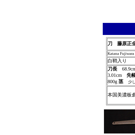
刀 藤原正
Katana Fujiwa
白鞘入り
刀長
68.
3.01cm
先
800g
茎
少
本国美濃板