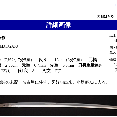
刀剣はたや
詳細画像
品番
全作
3
ra MASAYASU
国・
寛文
9cm（2尺2寸7分5厘）
反り
1.12cm（3分7厘）
元幅
価格
4
幅
2.55cm
元重
6.4mm
先重
5.3mm
刀身重量
裸身
（
目釘穴
2
刃文
し区送り
直刃
倉関の末裔 名古屋に住す。刃紋匂出来。小足盛んに入る。