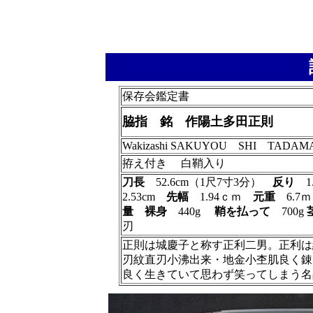
保存会鑑定書
脇指 銘 作陽土多田正則
Wakizashi SAKUYOU SHI TADAM
拵え付き 白鞘入り
刀長
52.6cm（1尺7寸3分）
反り
1
2.53cm
先幅
1.94ｃｍ
元重
6.7
量
裸身
440g
鞘を払って
700g
刃
正則は城慶子と称す正利二男。正利は
刃紋直刃小沸出来・地金小杢肌良く錬
良く生きていて思わず笑ってしまう名