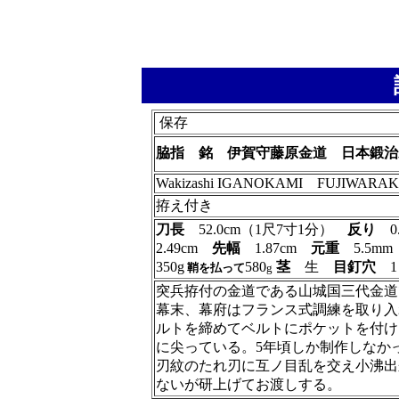
保存
脇指 銘 伊賀守藤原金道 日本鍛治
Wakizashi IGANOKAMI FUJIWARA
拵え付き
刀長
52.0cm（1尺7寸1分）
反り
0
2.49cm
先幅
1.87cm
元重
5.5m
350g
580
茎
生
目釘穴
鞘を払って
g
突兵拵付の金道である山城国三代金道
幕末、幕府はフランス式調練を取り入
ルトを締めてベルトにポケットを付け
に尖っている。5年頃しか制作しなか
刃紋のたれ刃に互ノ目乱を交え小沸出
ないが研上げてお渡しする。