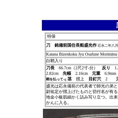
特保
刀 銘
備前国住長船盛光作
応永二年八月
Katana Bizenkoku Jyu Osafune Morimitsu
白鞘入り
刀長
66.7cm（2尺2寸-分）
反り
1.
2.82cm
先幅
2.16cm
元重
6.9m
-
茎
摺上
目釘穴
2
鞘を払って
g
盛光は応永備前の代表者で師光の弟と
尉祐定が摺上げたものと切付名が有る
地金小板肌細かく詰み写り立つ。出来
かんに入る。