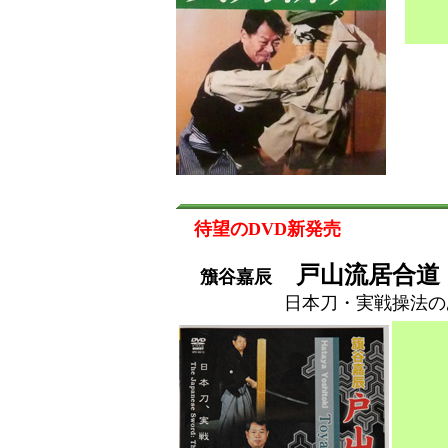
定
待望のDVD新発売
戸山流居合道
籏谷嘉辰
日本刀・実戦操法のあ