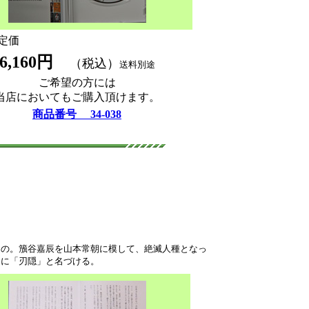
価
6,160円
（税込）
送料別途
ご希望の方には
当店においてもご購入頂けます。
商品番号 34-038
もの。籏谷嘉辰を山本常朝に模して、絶滅人種となっ
えに「刃隠」と名づける。