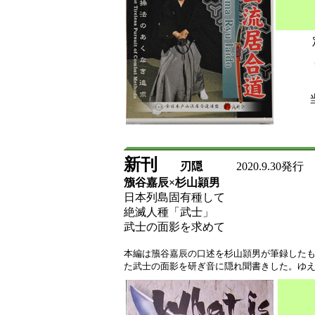
定
新刊
刃隠
2020.9.30発行
籏谷嘉辰×杉山頴男
日本列島固有種して
絶滅人種「武士」
武士の面影を求めて
本編は籏谷嘉辰の口述を杉山頴男が筆録した
た武士の面影を研ぎ音に隠れ聞書きした。ゆ