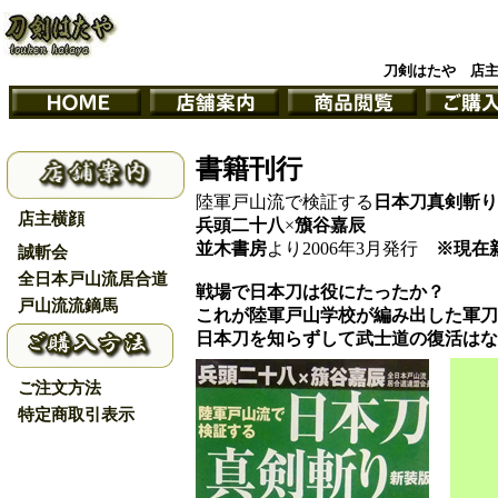
刀剣はたや 店
書籍刊行
陸軍戸山流で検証する
日本刀真剣斬り
店主横顔
兵頭二十八
×
籏谷嘉辰
並木書房
より2006年3月発行
※現在
誠斬会
全日本戸山流居合道
戦場で日本刀は役にたったか？
戸山流流鏑馬
これが陸軍戸山学校が編み出した軍刀
日本刀を知らずして武士道の復活はな
ご注文方法
特定商取引表示