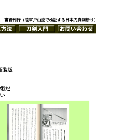
主 書籍刊行（陸軍戸山流で検証する日本刀真剣斬り）
新装版
術だ
い